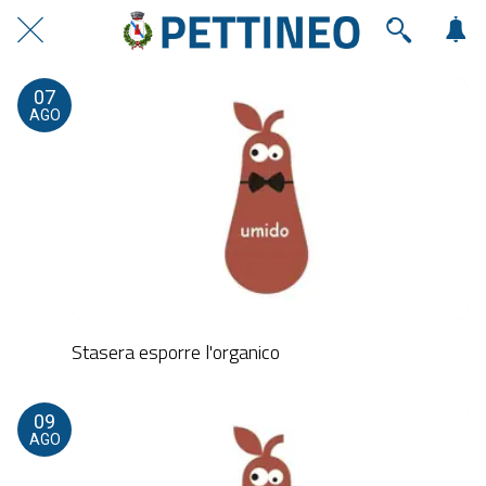
07
AGO
Stasera esporre l'organico
09
AGO