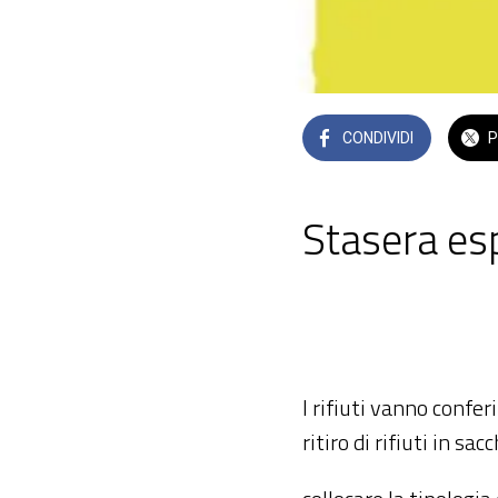
CONDIVIDI
P
Stasera esp
 martedì 09 giugno
I rifiuti vanno confe
ritiro di rifiuti in sac