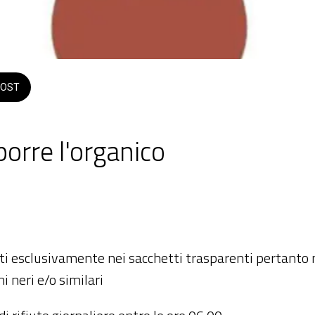
OST
orre l'organico
no 2026  dalle 20:00 alle 23:59 
riti esclusivamente nei sacchetti trasparenti pertanto 
chi neri e/o similari