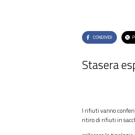
CONDIVIDI
P
Stasera esp
 mercoledì 17 giug
I rifiuti vanno confe
ritiro di rifiuti in sac