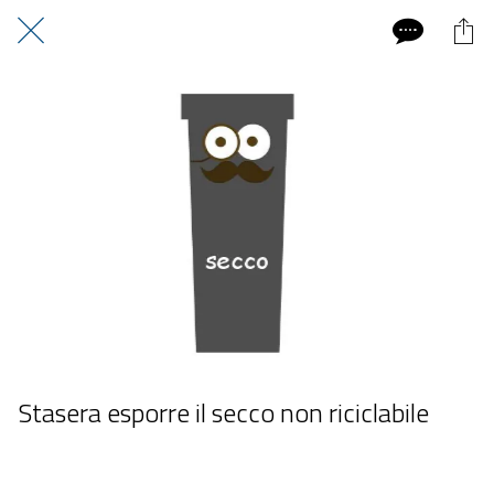
Stasera esporre il secco non riciclabile
 giovedì 18 giugno 2026  dalle 20:00 alle 23:59 