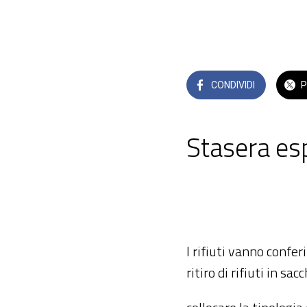
CONDIVIDI
P
Stasera esp
 venerdì 19 giugno
I rifiuti vanno confe
ritiro di rifiuti in sac