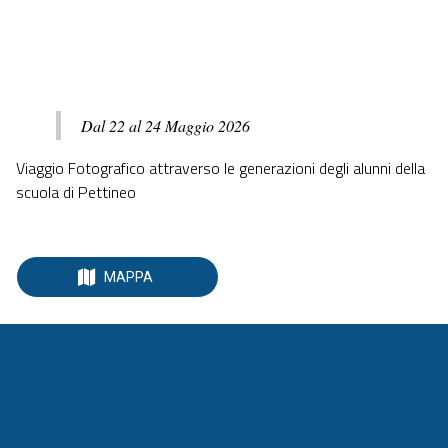
Via Credenza Biblioteca Comunale Pettineo
 sabato 23 maggio 2026  dalle 10:00 alle 23:59 
Dal 22 al 24 Maggio 2026
Viaggio Fotografico attraverso le generazioni degli alunni della
scuola di Pettineo
MAPPA