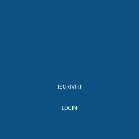
ISCRIVITI
LOGIN
Usando questa app, accetti i
Termini di utilizzo
e la
Politica sulla
privacy