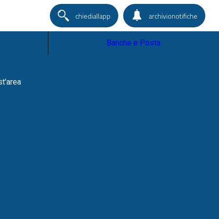
chiediallapp
archivionotifiche
Banche e Posta
st'area