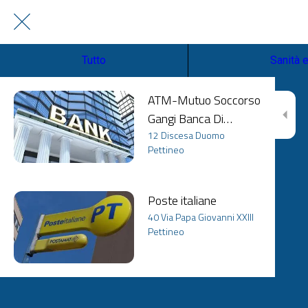
Tutto
Sanità 
ATM-Mutuo Soccorso
Gangi Banca Di
Credito Cooperativo
12 Discesa Duomo
Pettineo
Mutuo Soccorso
Poste italiane
40 Via Papa Giovanni XXIII
Pettineo